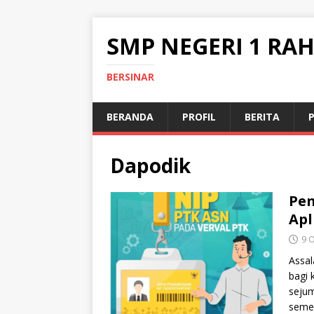
SMP NEGERI 1 RA
BERSINAR
BERANDA
PROFIL
BERITA
Dapodik
Pen
Apl
9 
Assal
bagi 
sejum
semes