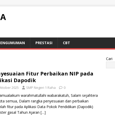
HA
PENGUMUMAN
PRESTASI
CBT
Cari
yesuaian Fitur Perbaikan NIP pada
ikasi Dapodik
Oktober 2025
SMP Negeri 1 Raha
0
amualaikum warahmatullahi wabarakatuh, Salam sejahtera
kita semua, Dalam rangka penyesuaian dan perbaikan
lah fitur pada Aplikasi Data Pokok Pendidikan (Dapodik)
ter gasal Tahun Ajaran
[…]